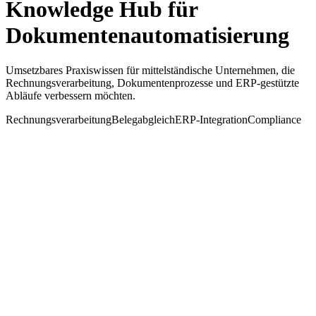
Knowledge Hub für
Dokumentenautomatisierung
Umsetzbares Praxiswissen für mittelständische Unternehmen, die
Rechnungsverarbeitung, Dokumentenprozesse und ERP-gestützte
Abläufe verbessern möchten.
Rechnungsverarbeitung
Belegabgleich
ERP-Integration
Compliance
Soham Shah
23. Dez. 2025
Artikel lesen
→