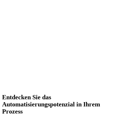
Soham Shah
18. Juni 2026
Artikel lesen
→
Soham Shah
11. Juli 2026
Artikel lesen
→
Entdecken Sie das
Automatisierungspotenzial in Ihrem
Prozess